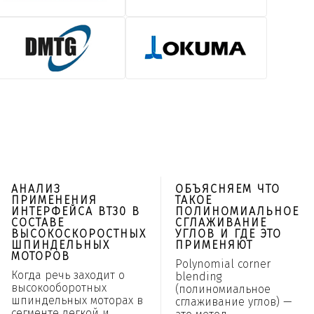
АНАЛИЗ
ОБЪЯСНЯЕМ ЧТО
ПРИМЕНЕНИЯ
ТАКОЕ
ИНТЕРФЕЙСА BT30 В
ПОЛИНОМИАЛЬНОЕ
СОСТАВЕ
СГЛАЖИВАНИЕ
ВЫСОКОСКОРОСТНЫХ
УГЛОВ И ГДЕ ЭТО
ШПИНДЕЛЬНЫХ
ПРИМЕНЯЮТ
МОТОРОВ
Polynomial corner
Когда речь заходит о
blending
высокооборотных
(полиномиальное
шпиндельных моторах в
сглаживание углов) —
сегменте легкой и