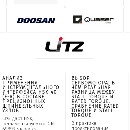
АНАЛИЗ
ВЫБОР
ПРИМЕНЕНИЯ
СЕРВОМОТОРА: В
ИНСТРУМЕНТАЛЬНОГО
ЧЕМ РЕАЛЬНАЯ
ИНТЕРФЕЙСА HSK-40
РАЗНИЦА МЕЖДУ
(E-A) В СОСТАВЕ
STALL TORQUE И
ПРЕЦИЗИОННЫХ
RATED TORQUE.
ШПИНДЕЛЬНЫХ
СРАВНЕНИЕ RATED
УЗЛОВ
TORQUE И STALL
TORQUE.
Стандарт HSK,
В практике
регламентируемый DIN
проектирования
69893, является