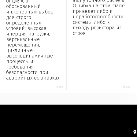
этапу точного расчета.
опция», а
Ошибка на этом этапе
обоснованный
приведет либо к
инженерный выбор
неработоспособности
для строго
системы, либо к
определенных
выходу резистора из
условий: высокая
строя.
инерция нагрузки,
вертикальные
перемещения,
цикличные
высокодинамичные
процессы и
требования
безопасности при
аварийных остановках.