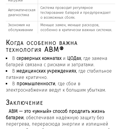
нагрузки
Система проводит регулярное
Автоматическая
тестирование батарей и предупреждает
диагностика
о возможных сбоях.
Экономия на
Меньше замен, меньше расходов,
обслуживании
особенно в критически важных системах.
Когда особенно важна
технология ABM®
В
серверных комнатах
и
ЦОДах
, где замена
батарей связана с рисками и затратами.
В
медицинских учреждениях
, где стабильное
питание критично.
В
промышленности
, где сбои в
электроснабжении ведут к большим убыткам.
Заключение
ABM — это «умный» способ продлить жизнь
батареи
, обеспечивая надёжную защиту без
перегрева, перерасхода энергии и излишней