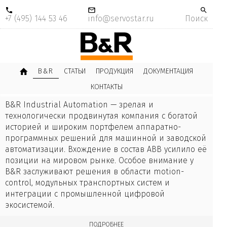
+7 (495) 144 53 46
info@servostar.ru
Поиск
B&R
СТАТЬИ
ПРОДУКЦИЯ
ДОКУМЕНТАЦИЯ
КОНТАКТЫ
B&R Industrial Automation — зрелая и
технологически продвинутая компания с богатой
историей и широким портфелем аппаратно-
программных решений для машинной и заводской
автоматизации. Вхождение в состав ABB усилило её
позиции на мировом рынке. Особое внимание у
B&R заслуживают решения в области motion-
control, модульных транспортных систем и
интеграции с промышленной цифровой
экосистемой.
ПОДРОБНЕЕ