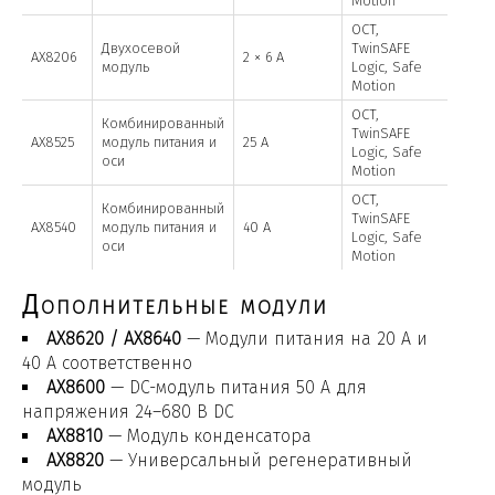
Motion
OCT,
Двухосевой
TwinSAFE
AX8206
2 × 6 А
модуль
Logic, Safe
Motion
OCT,
Комбинированный
TwinSAFE
AX8525
модуль питания и
25 А
Logic, Safe
оси
Motion
OCT,
Комбинированный
TwinSAFE
AX8540
модуль питания и
40 А
Logic, Safe
оси
Motion
Дополнительные модули
AX8620 / AX8640
— Модули питания на 20 А и
40 А соответственно
AX8600
— DC-модуль питания 50 А для
напряжения 24–680 В DC
AX8810
— Модуль конденсатора
AX8820
— Универсальный регенеративный
модуль