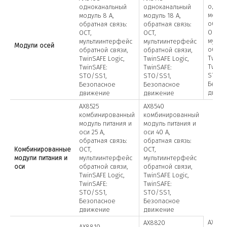
однок
одноканальный
одноканальный
модуль
модуль 8 A,
модуль 18 A,
обратн
обратная связь:
обратная связь:
OCT,
OCT,
OCT,
мульт
мультиинтерфейс
мультиинтерфейс
Модули осей
обрат
обратной связи,
обратной связи,
TwinSA
TwinSAFE Logic,
TwinSAFE Logic,
TwinSA
TwinSAFE:
TwinSAFE:
STO/S
STO/SS1,
STO/SS1,
Безоп
Безопасное
Безопасное
движ
движение
движение
AX8525
AX8540
комбинированный
комбинированный
модуль питания и
модуль питания и
оси 25 A,
оси 40 A,
обратная связь:
обратная связь:
Комбинированные
OCT,
OCT,
модули питания и
мультиинтерфейс
мультиинтерфейс
оси
обратной связи,
обратной связи,
TwinSAFE Logic,
TwinSAFE Logic,
TwinSAFE:
TwinSAFE:
STO/SS1,
STO/SS1,
Безопасное
Безопасное
движение
движение
AX883
AX8820
AX8810