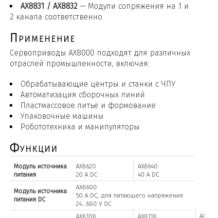
AX8831 / AX8832
— Модули сопряжения на 1 и
2 канала соответственно
Применение
Сервоприводы AX8000 подходят для различных
отраслей промышленности, включая:
Обрабатывающие центры и станки с ЧПУ
Автоматизация сборочных линий
Пластмассовое литье и формование
Упаковочные машины
Робототехника и манипуляторы
Функции
Модуль источника
AX8620
AX8640
питания
20 A DC
40 A DC
AX8600
Модуль источника
50 A DC, для питающего напряжения
питания DC
24...680 V DC
AX812
AX8108
AX8118