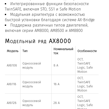
Интегрированные функции безопасности
TwinSAFE, включая STO, SS1 и Safe Motion
Модульная архитектура с возможностью
быстрой установки благодаря системе AX-Bridge
Поддержка различных типов двигателей,
включая серии AM8000, AM8500 и AM8800
Модельный ряд AX8000
Номинальный
Модель
Тип
Особенности
ток
OCT,
Одноосевой
TwinSAFE
AX8108
8 А
модуль
Logic, Safe
Motion
OCT,
Одноосевой
TwinSAFE
AX8118
18 А
модуль
Logic, Safe
Motion
OCT,
Одноосевой
TwinSAFE
AX8128
28 А
модуль
Logic, Safe