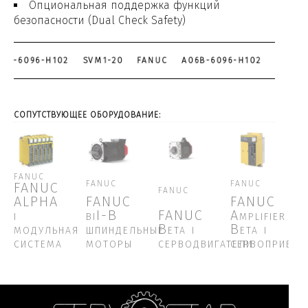
Опциональная поддержка функций
безопасности (Dual Check Safety)
6B-6096-H102
SVM1-20
FANUC
A06B-6096-H102
SVM1-
СОПУТСТВУЮЩЕЕ ОБОРУДОВАНИЕ:
FANUC
FANUC
FANUC
FANUC
FANUC
ALPHA
FANUC
FANUC
i
βiI-B
FANUC
Amplifier
модульная
шпиндельные
Beta i
Beta i
система
моторы
серводвигатели
сервоприво