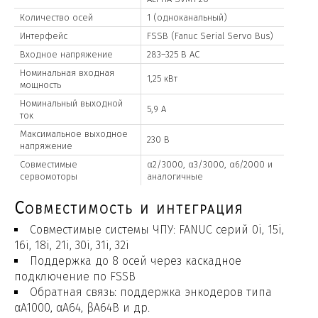
Количество осей
1 (одноканальный)
Интерфейс
FSSB (Fanuc Serial Servo Bus)
Входное напряжение
283–325 В AC
Номинальная входная
1,25 кВт
мощность
Номинальный выходной
5,9 А
ток
Максимальное выходное
230 В
напряжение
Совместимые
α2/3000, α3/3000, α6/2000 и
сервомоторы
аналогичные
Совместимость и интеграция
Совместимые системы ЧПУ: FANUC серий 0i, 15i,
16i, 18i, 21i, 30i, 31i, 32i
Поддержка до 8 осей через каскадное
подключение по FSSB
Обратная связь: поддержка энкодеров типа
αA1000, αA64, βA64B и др.