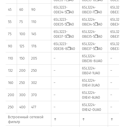
6SL3223-
6SL3224-
6SL3225-
45
60
90
0DE34-5❒A0
0BE33-7❒A0
0BE33-7❒
6SL3223-
6SL3224-
6SL3225-
55
75
110
0DE35-5❒A0
0BE34-5❒A0
0BE34-5❒
6SL3223-
6SL3224-
6SL3225-
75
100
145
0DE37-5❒A0
0BE35-5❒A0
0BE35-5❒
6SL3223-
6SL3224-
6SL3225-
90
125
178
0DE38-8❒A0
0BE37-5❒A0
0BE37-5❒
6SL3224-
110
150
205
–
–
0BE38-8UA0
6SL3224-
132
200
250
–
–
0BE41-1UA0
6SL3224-
160
250
302
–
–
0XE41-3UA0
6SL3224-
200
300
370
–
–
0XE41-6UA0
6SL3224-
250
400
477
–
–
0XE42-0UA0
Встроенный сетевой
↑
↑
↑
фильтр