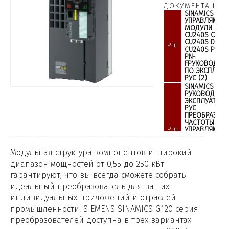
ДОКУМЕНТАЦИЯ:
SINAMICS G12
УПРАВЛЯЮЩИ
МОДУЛИ CU2
CU240S CU24
CU240S DP-F
PDF
CU240S PN C
PN-
FРУКОВОДСТ
ПО ЭКСПЛУАТ
РУС (2)
SINAMICS G12
РУКОВОДСТВ
ЭКСПЛУАТАЦИ
РУС
ПРЕОБРАЗОВА
ЧАСТОТЫ С
PDF
УПРАВЛЯЮЩ
МОДУЛЯМИ
CU240B-2 CU2
2 CU240B-2 D
Модульная структура компонентов и широкий
CU240E-2 DP
диапазон мощностей от 0,55 до 250 кВт
CU240E-2 F
CU240E-2 DP-
гарантируют, что вы всегда сможете собрать
SINAMICS G12
идеальный преобразователь для ваших
РУКОВОДСТВ
PDF
ЭКСПЛУАТАЦИ
индивидуальных приложений и отраслей
РУС
промышленности. SIEMENS SINAMICS G120 серия
SINAMICS G12
СПРАВОЧНИК 
преобразователей доступна в трех вариантах
PDF
ПАРАМЕТРАМ 