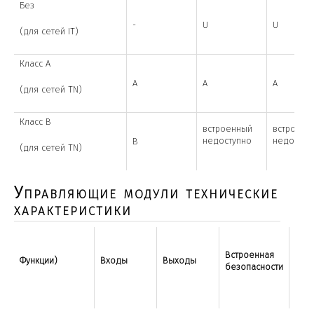
Без
-
U
U
(для сетей IT)
Класс A
A
A
A
(для сетей TN)
Класс B
встроенный
встроенн
недоступно
недоступ
B
(для сетей TN)
Управляющие модули технические
характеристики
Встроенная
Циф
Функции)
Входы
Выходы
безопасности
вхо