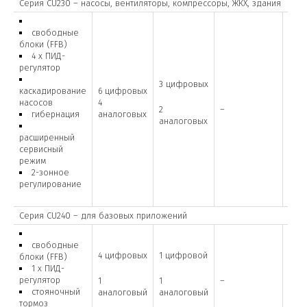
Серия CU230 – насосы, вентиляторы, компрессоры, ЖКХ, здания
свободные
блоки (FFB)
4 х ПИД-
регулятор
3 цифровых
каскадирование
6 цифровых
насосов
4
2
–
–
гибернация
аналоговых
аналоговых
расширенный
сервисный
режим
2-зонное
регулирование
Серия CU240 – для базовых приложений
свободные
4 цифровых
1 цифровой
блоки (FFB)
1 х ПИД-
регулятор
1
1
–
–
стояночный
аналоговый
аналоговый
тормоз