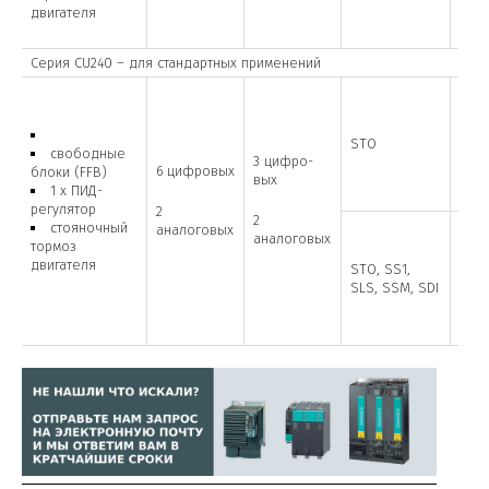
двигателя
Серия CU240 – для стандартных применений
1 F-D
(опц
STO
DI)
свободные
3 цифро-
6 цифровых
блоки (FFB)
вых
1 х ПИД-
регулятор
2
2
стояночный
аналоговых
аналоговых
тормоз
3 F-D
двигателя
(опц
STO, SS1,
DI)
SLS, SSM, SDI