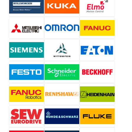
Heinz Lang).
Начальная деятельность — аналоговые системы
регулирования и управление приводами.
1994
— фокус на автоматизации упаковочного
оборудования.
Позднее представлена система
PacDrive
—
интегрированное решение для logic + motion в
упаковочной отрасли.
В 2000-х компания вошла в экосистему Schneider
Electric (партнёрство и последующая интеграция).
СПЕЦИАЛИЗАЦИЯ И
НАПРАВЛЕНИЯ
Автоматизация упаковочных машин и линий.
Motion control: серво-приводы, сервоинверторы,
синхронизация осей.
Интегрированные системы управления
(PacDrive) — объединение логики и движения.
HMI и интерфейсы для операторов