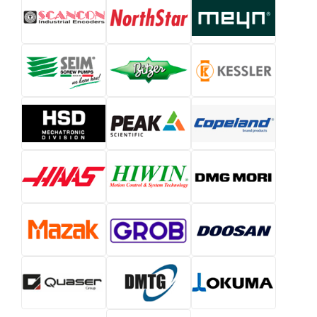
движением в
др.)
варианты защиты
упаковке
(IP67) и охлаждения
Управление
Интегрируются в
машинами,
PacDrive;
Контроллеры
синхронизация,
комбинируют
и логика
межмашинная
motion + logic;
координация
поддержка HMI
Высокая динамика,
Управление
перегрузочная
приводами и
Приводы /
способность,
двигателями на
Drives
совместимость с
упаковочных
контроллерами
машинах
ELAU
Панели и
Визуализация
HMI и
программное
состояния, ввод
интерфейсы
обеспечение для
команд
оператора
управления и
оператором
мониторинга машин
ПРЕИМУЩЕСТВА И СИЛЬНЫЕ
СТОРОНЫ