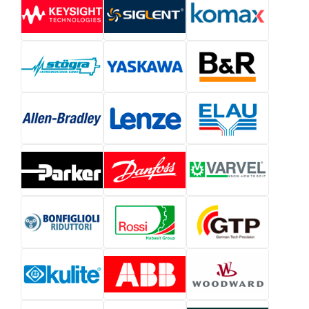
упаковочного оборудования.
Сервис, инжиниринг и поддержка через сеть
Schneider Electric.
ОСНОВНЫЕ ПРОДУКТЫ И
ТЕХНОЛОГИИ
Ниже перечислены ключевые продукты и их
назначение.
Продукт /
Ключевые
Назначение
система
особенности
Объединяет логику
Интегрированная
и motion; высокая
система
PacDrive /
степень
автоматизации
PacDrive 3
интеграции;
для упаковочных
оптимизирована
машин
для упаковки
Низкая инерция,
Прецизионное
Сервомоторы
компактность,
управление
серии (SH и
высокая динамика,