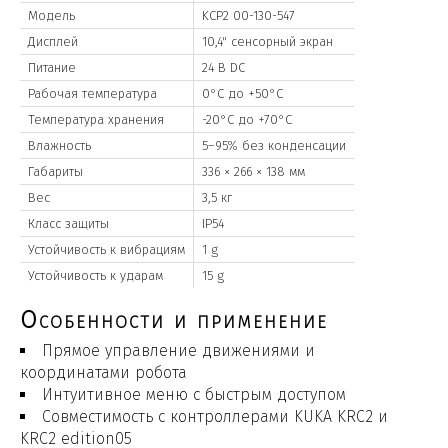
Модель
KCP2 00-130-547
Дисплей
10,4" сенсорный экран
Питание
24 В DC
Рабочая температура
0°C до +50°C
Температура хранения
-20°C до +70°C
Влажность
5–95% без конденсации
Габариты
336 × 266 × 138 мм
Вес
3,5 кг
Класс защиты
IP54
Устойчивость к вибрациям
1 g
Устойчивость к ударам
15 g
Особенности и применение
Прямое управление движениями и
координатами робота
Интуитивное меню с быстрым доступом
Совместимость с контроллерами KUKA KRC2 и
KRC2 edition05