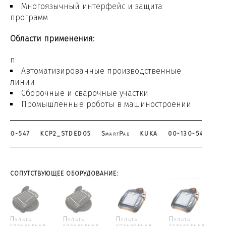
Многоязычный интерфейс и защита
программ
Области применения:
n
Автоматизированные производственные
линии
Сборочные и сварочные участки
Промышленные роботы в машиностроении
-130-547
KCP2_STDED05
SmartPad
KUKA
00-130-547
СОПУТСТВУЮЩЕЕ ОБОРУДОВАНИЕ:
Пульты
Пульты
Пульты
Пульты
управления
управления
управления
управления